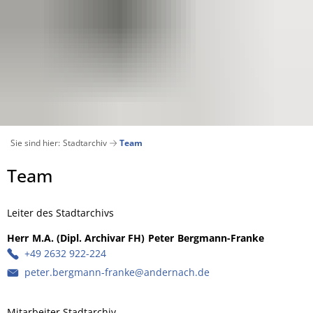
Stadtkultur
Stadtmuseum
Stadtbücherei
Stadtarchiv
Team
Dauerausstellung
Suchen
Tickets & Infos
Sonderausstellung "Bagatelle"
Team
Team
Sie sind hier:
Stadtarchiv
Team
Newsletter abonnieren
Runder Turm
Onleihe Rheinland-Pfalz
Satzungen
Team
Team
Team
Bibliothekskatalog
Leiter des Stadtarchivs
Bukowski in Andernach
Herr
M.A. (Dipl. Archivar FH)
Peter
Bergmann-Franke
Herr M.A.
+49 2632 922-224
peter.bergmann-franke@andernach.de
Mitarbeiter Stadtarchiv