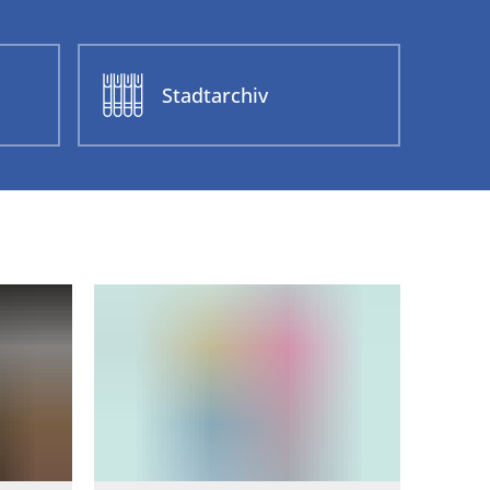
herei
Stadtarchiv
Suchen
Stadtarchiv
Team
nland-Pfalz
Satzungen
atalog
 Andernach