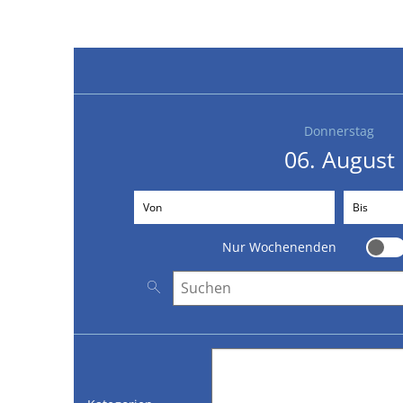
Donnerstag
06. August
Von
(Beginndatum eingeben)
Bis
(Endda
Nur Wochenenden
Nur 
Nach Veranstaltungen suchen