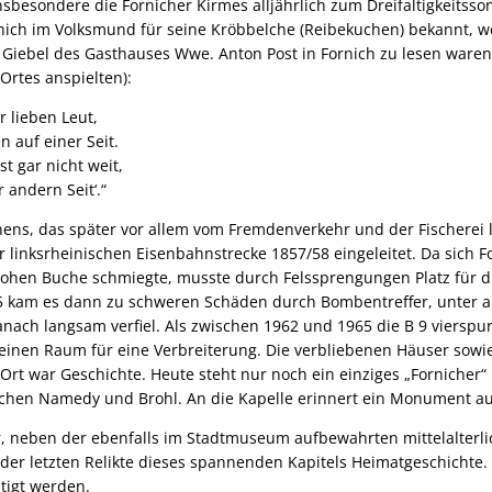
sbesondere die Fornicher Kirmes alljährlich zum Dreifaltigkeitsso
rnich im Volksmund für seine Kröbbelche (Reibekuchen) bekannt, w
Giebel des Gasthauses Wwe. Anton Post in Fornich zu lesen waren
Ortes anspielten):
r lieben Leut,
 auf einer Seit.
t gar nicht weit,
 andern Seit‘.“
ens, das später vor allem vom Fremdenverkehr und der Fischerei 
 linksrheinischen Eisenbahnstrecke 1857/58 eingeleitet. Da sich F
ohen Buche schmiegte, musste durch Felssprengungen Platz für d
5 kam es dann zu schweren Schäden durch Bombentreffer, unter 
anach langsam verfiel. Als zwischen 1962 und 1965 die B 9 viersp
keinen Raum für eine Verbreiterung. Die verbliebenen Häuser sowi
Ort war Geschichte. Heute steht nur noch ein einziges „Fornicher“
hen Namedy und Brohl. An die Kapelle erinnert ein Monument aus
r, neben der ebenfalls im Stadtmuseum aufbewahrten mittelalterli
 der letzten Relikte dieses spannenden Kapitels Heimatgeschichte. 
tigt werden.