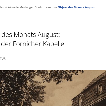
Stadtkultur
Stadtmuseum
Stadtbüc
les
Aktuelle Meldungen Stadtmuseum
Objekt des Monats August
Team
Dauerausstellung
Team
 des Monats August:
Tickets & Infos
Sonderausstellung "Bagatelle"
Onleihe Rhei
 der Fornicher Kapelle
Newsletter abonnieren
Runder Turm
Bibliotheksk
Team
Bukowski in
LTUR