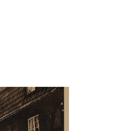
herei
Stadtarchiv
Suchen
Team
nland-Pfalz
Satzungen
atalog
 Andernach