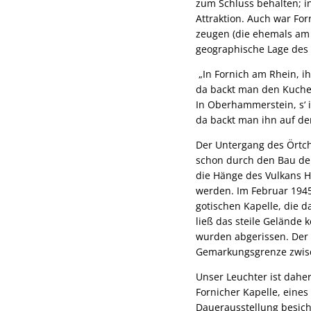
zum Schluss behalten; in
Attraktion. Auch war Fo
zeugen (die ehemals am 
geographische Lage des 
„In Fornich am Rhein, ih
da backt man den Kuchen
In Oberhammerstein, s‘ is
da backt man ihn auf der
Der Untergang des Örtch
schon durch den Bau der
die Hänge des Vulkans H
werden. Im Februar 194
gotischen Kapelle, die d
ließ das steile Gelände 
wurden abgerissen. Der 
Gemarkungsgrenze zwisc
Unser Leuchter ist dahe
Fornicher Kapelle, eines
Dauerausstellung besich