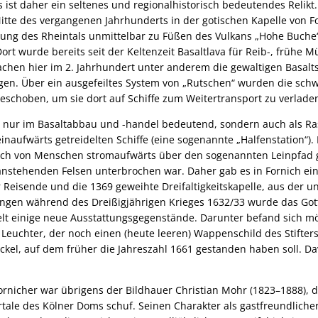
 ist daher ein seltenes und regionalhistorisch bedeutendes Relikt
itte des vergangenen Jahrhunderts in der gotischen Kapelle von Fo
ung des Rheintals unmittelbar zu Füßen des Vulkans „Hohe Buche“
ort wurde bereits seit der Keltenzeit Basaltlava für Reib-, frühe 
chen hier im 2. Jahrhundert unter anderem die gewaltigen Basaltst
gen. Über ein ausgefeiltes System von „Rutschen“ wurden die sc
eschoben, um sie dort auf Schiffe zum Weitertransport zu verlade
t nur im Basaltabbau und -handel bedeutend, sondern auch als Ras
inaufwärts getreidelten Schiffe (eine sogenannte „Halfenstation“)
uch von Menschen stromaufwärts über den sogenannten Leinpfad 
anstehenden Felsen unterbrochen war. Daher gab es in Fornich ei
 Reisende und die 1369 geweihte Dreifaltigkeitskapelle, aus der 
ngen während des Dreißigjährigen Krieges 1632/33 wurde das Go
elt einige neue Ausstattungsgegenstände. Darunter befand sich m
euchter, der noch einen (heute leeren) Wappenschild des Stifters
ckel, auf dem früher die Jahreszahl 1661 gestanden haben soll. Da
rnicher war übrigens der Bildhauer Christian Mohr (1823–1888), d
tale des Kölner Doms schuf. Seinen Charakter als gastfreundlicher