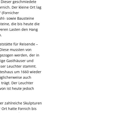
. Dieser geschmiedete
rnich. Der kleine Ort lag
 (Fornicher
Mühl- sowie Bausteine
eine, die bis heute die
hweren Lasten den Hang
n.
tstätte für Reisende –
. Diese mussten von
gezogen werden, der in
nige Gasthäuser und
unser Leuchter stammt.
tteshaus um 1660 wieder
öglicherweise auch
 trägt. Der Leuchter
von ist heute jedoch
er zahlreiche Skulpturen
 Ort hatte Fornich bis