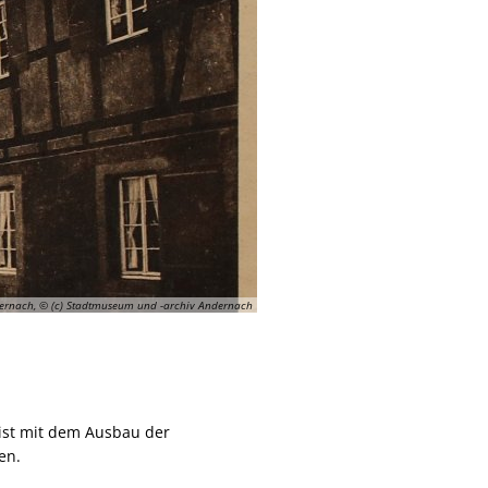
ernach, © (c) Stadtmuseum und -archiv Andernach
ist mit dem Ausbau der
en.